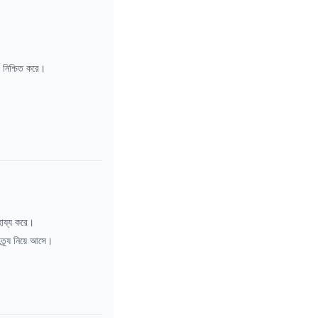
া নিশ্চিত করে।
হায্য করে।
ত্র্য নিয়ে আসে।