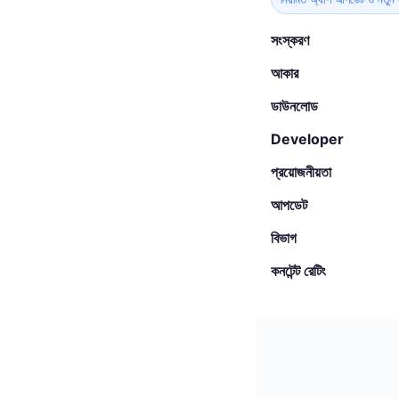
সংস্করণ
আকার
ডাউনলোড
Developer
প্রয়োজনীয়তা
আপডেট
বিভাগ
কনটেন্ট রেটিং