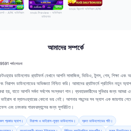
nnok স্ক্রিনশট অফিসিয়াল APK
রিনশট - APK অফিসিয়াল
nnok Preview - অফিসিয়াল
ডাউনলোড
আমাদের সম্পর্কে
9591 পর্যালোচনা
ওয়্যার ডাউনলোড প্ল্যাটফর্ম যেখানে আপনি সামাজিক, ভিডিও, টুলস, গেম, শিক্ষা এব
ং নিরাপদ ডাউনলোডের অভিজ্ঞতা নিশ্চিত করি। আমাদের প্ল্যাটফর্মে প্রতিদিন নতুন অ্যাপ 
া হয়, যাতে আপনি সর্বদা সর্বশেষ সংস্করণ পান। ব্যবহারকারীদের সুবিধার জন্য আমরা একট
ে ভাইরাস বা ম্যালওয়্যারের কোনো ভয় নেই। আপনার পছন্দের সব অ্যাপ এক জায়গায় প
টারফেস এবং চমৎকার পারফরম্যান্সের জন্য সুপরিচিত।
সকল প্রকার অ্যাপ।
নিরাপদ ও ভাইরাস-মুক্ত ডাউনলোড।
দ্রুত ডাউনলোডের গতি।
ন সংযোজন।
ব্যবহারকারী-বান্ধব ইন্টারফেস।
বিভিন্ন ক্যাটাগরিতে সুসংগঠিত।
সকল ডিভাইসের সাথ