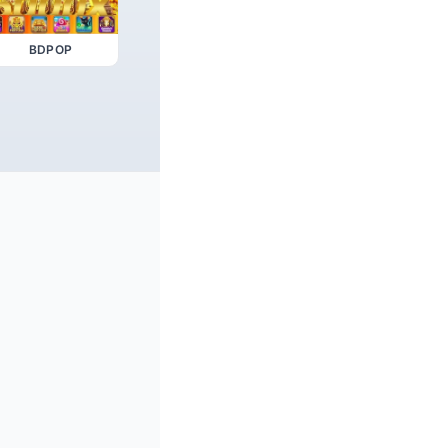
BDPOP