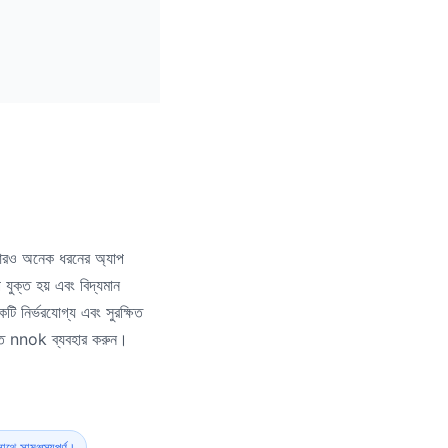
ং আরও অনেক ধরনের অ্যাপ
যুক্ত হয় এবং বিদ্যমান
ি নির্ভরযোগ্য এবং সুরক্ষিত
েতে nnok ব্যবহার করুন।
ে সামঞ্জস্যপূর্ণ।