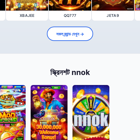
XBAJEE
QQ777
JETA9
সকল ব্র্যান্ড দেখুন →
স্ক্রিনশট nnok